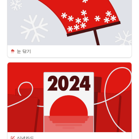
눈 닦기
신년카드