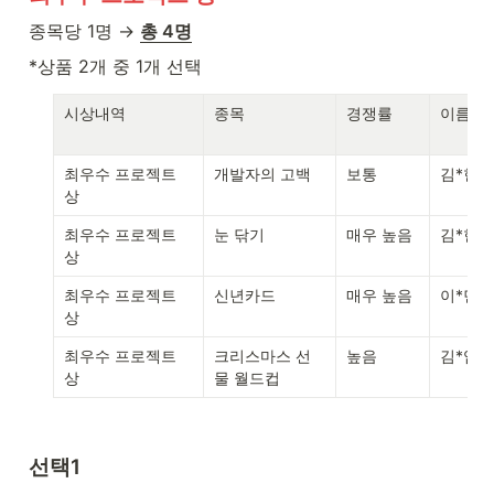
종목당 1명 → 
총 4명
*상품 2개 중 1개 선택
시상내역
종목
경쟁률
이름
최우수 프로젝트 
개발자의 고백
보통
김*현
상
최우수 프로젝트 
눈 닦기
매우 높음
김*현
상
최우수 프로젝트 
신년카드
매우 높음
이*민
상
최우수 프로젝트 
크리스마스 선
높음
김*엽
상
물 월드컵
선택1