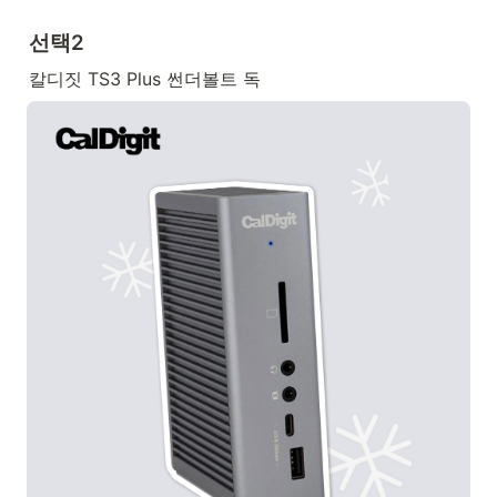
선택2
칼디짓 TS3 Plus 썬더볼트 독