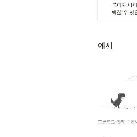
루피가 나미
백할 수 있
예시
프론트도 함께 구현해